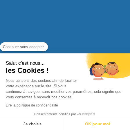
Continuer sans accepter
Salut c'est nous...
PAS ENCORE DE COMPTE ?
les Cookies !
Nous utilisons des cookies afin de faciliter
INSCRIVEZ-VOUS
votre expérience sur le site. Si vous
continuez à naviguer sans modifier vos paramètres, cela signifie que
vous consentez à recevoir nos cookies.
Lire la politique de confidentialité
Consentements certifiés par
Je choisis
OK pour moi